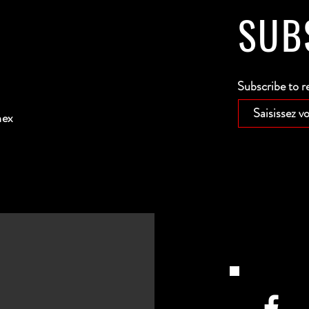
SUB
Subscribe to r
nex