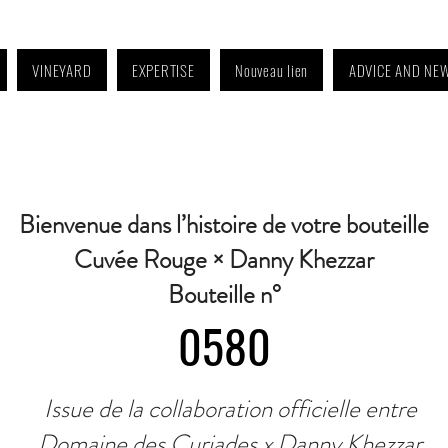
VINEYARD
EXPERTISE
Nouveau lien
ADVICE AND NE
4:30 p.m. to 6:30 p.m. | Wednesday: Closed | Saturday: 9 a.m. to 11:30 a.m. · C
Bienvenue dans l’histoire de votre bouteille
Cuvée Rouge × Danny Khezzar
Bouteille n°
0580
Issue de la collaboration officielle entre
Domaine des Curiades x Danny Khezzar