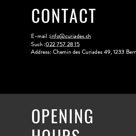
CONTACT
E-mail :
info@curiades.ch
Such :
022 757 28 15
Address: Chemin des Curiades 49, 1233 Ber
OPENING
HOURS