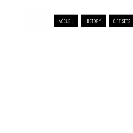
ACCUEIL
HISTORY
GIFT SETS
Monday to Friday: 9 a.m. to 11 a.m. and 