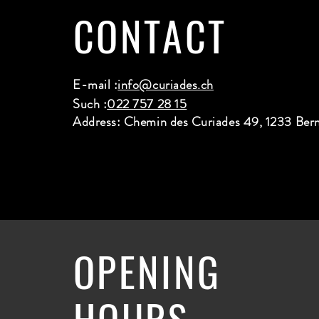
CONTACT
E-mail :
info@curiades.ch
Such :
022 757 28 15
Address: Chemin des Curiades 49, 1233 Ber
OPENING
HOURS