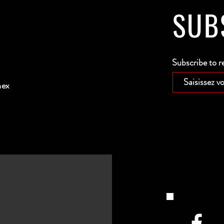
SUB
Subscribe to r
nex