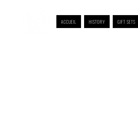
ACCUEIL
HISTORY
GIFT SETS
Monday to Friday: 9 a.m. to 11 a.m. and 