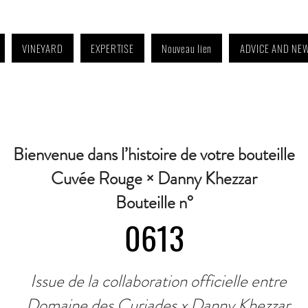
VINEYARD
EXPERTISE
Nouveau lien
ADVICE AND NE
4:30 p.m. to 6:30 p.m. | Wednesday: Closed | Saturday: 9 a.m. to 11:30 a.m. · C
Bienvenue dans l’histoire de votre bouteille
Cuvée Rouge × Danny Khezzar
Bouteille n°
0613
Issue de la collaboration officielle entre
Domaine des Curiades x Danny Khezzar