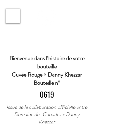
ℹ️ Horaire · Lundi au Vendredi : 9h à 11h et 16h30 à
18h30 | Mercredi : Fermé | Samedi : 9h à 11h30 ·
Bienvenue dans l’histoire de votre
bouteille
Cuvée Rouge × Danny Khezzar
Bouteille n°
0619
Issue de la collaboration officielle entre
Domaine des Curiades x Danny
Khezzar