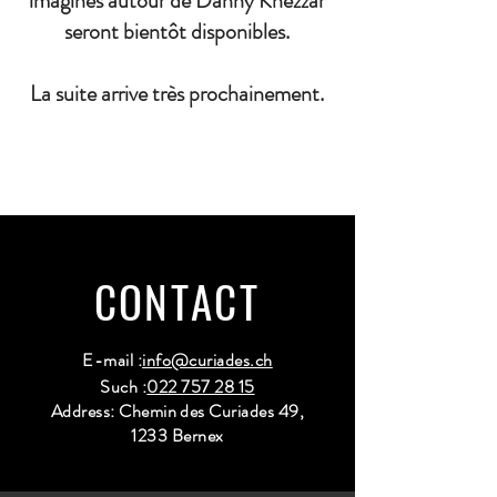
imaginés autour de Danny Khezzar
seront bientôt disponibles.
La suite arrive très prochainement.
CONTACT
E-mail :
info@curiades.ch
Such :
022 757 28 15
Address: Chemin des Curiades 49,
1233 Bernex