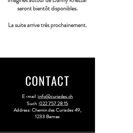
imaginés autour de Danny Khezzar
seront bientôt disponibles.
La suite arrive très prochainement.
CONTACT
E-mail :
info@curiades.ch
Such :
022 757 28 15
Address: Chemin des Curiades 49,
1233 Bernex