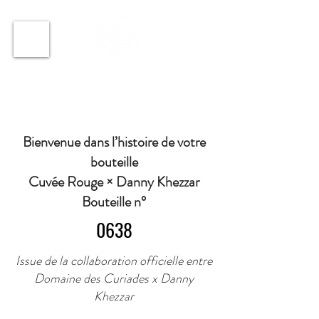
ℹ️ Horaire · Lundi au Vendredi : 9h à 11h et 16h30 à
18h30 | Mercredi : Fermé | Samedi : 9h à 11h30 ·
Bienvenue dans l’histoire de votre
bouteille
Cuvée Rouge × Danny Khezzar
Bouteille n°
0638
Issue de la collaboration officielle entre
Domaine des Curiades x Danny
Khezzar