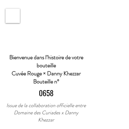
ℹ️ Horaire · Lundi au Vendredi : 9h à 11h et 16h30 à
18h30 | Mercredi : Fermé | Samedi : 9h à 11h30 ·
Bienvenue dans l’histoire de votre
bouteille
Cuvée Rouge × Danny Khezzar
Bouteille n°
0658
Issue de la collaboration officielle entre
Domaine des Curiades x Danny
Khezzar