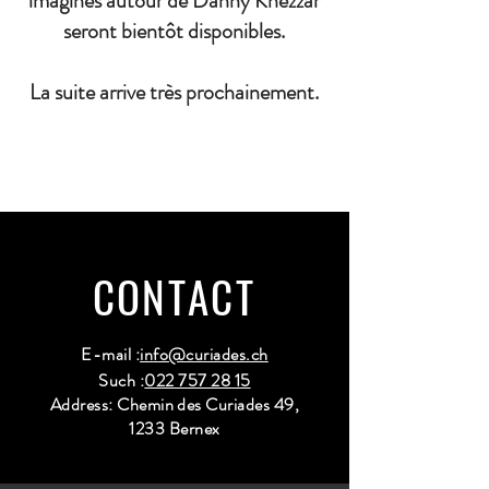
imaginés autour de Danny Khezzar
seront bientôt disponibles.
La suite arrive très prochainement.
CONTACT
E-mail :
info@curiades.ch
Such :
022 757 28 15
Address: Chemin des Curiades 49,
1233 Bernex