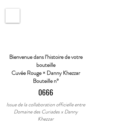
ℹ️ Horaire · Lundi au Vendredi : 9h à 11h et 16h30 à
18h30 | Mercredi : Fermé | Samedi : 9h à 11h30 ·
Bienvenue dans l’histoire de votre
bouteille
Cuvée Rouge × Danny Khezzar
Bouteille n°
0666
Issue de la collaboration officielle entre
Domaine des Curiades x Danny
Khezzar