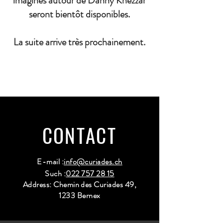
imaginés autour de Danny Khezzar
seront bientôt disponibles.
La suite arrive très prochainement.
CONTACT
E-mail :
info@curiades.ch
Such :
022 757 28 15
Address: Chemin des Curiades 49,
1233 Bernex