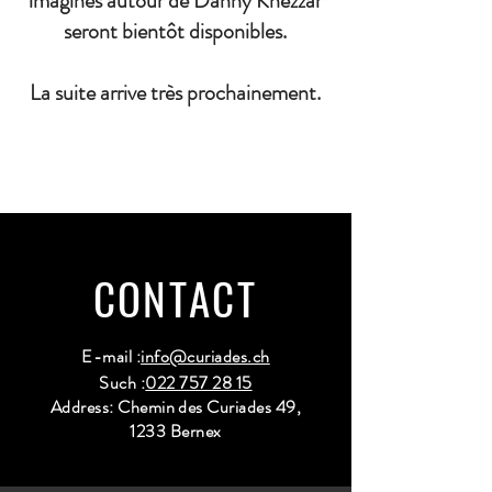
imaginés autour de Danny Khezzar
seront bientôt disponibles.
La suite arrive très prochainement.
CONTACT
E-mail :
info@curiades.ch
Such :
022 757 28 15
Address: Chemin des Curiades 49,
1233 Bernex