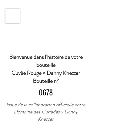
ℹ️ Horaire · Lundi au Vendredi : 9h à 11h et 16h30 à
18h30 | Mercredi : Fermé | Samedi : 9h à 11h30 ·
Bienvenue dans l’histoire de votre
bouteille
Cuvée Rouge × Danny Khezzar
Bouteille n°
0678
Issue de la collaboration officielle entre
Domaine des Curiades x Danny
Khezzar