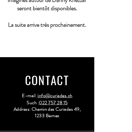
imaginés autour de Danny Khezzar
seront bientôt disponibles.
La suite arrive très prochainement.
CONTACT
E-mail :
info@curiades.ch
Such :
022 757 28 15
Address: Chemin des Curiades 49,
1233 Bernex