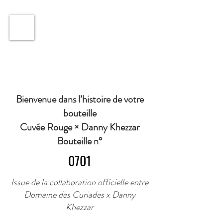
ℹ️ Horaire · Lundi au Vendredi : 9h à 11h et 16h30 à
18h30 | Mercredi : Fermé | Samedi : 9h à 11h30 ·
Bienvenue dans l’histoire de votre
bouteille
Cuvée Rouge × Danny Khezzar
Bouteille n°
0701
Issue de la collaboration officielle entre
Domaine des Curiades x Danny
Khezzar