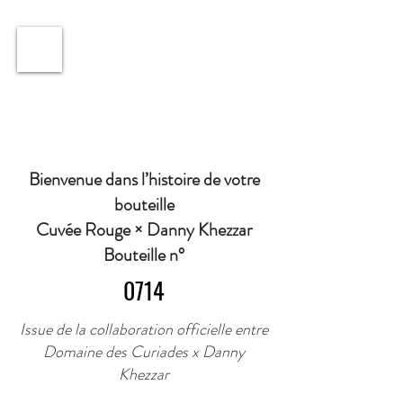
ℹ️ Horaire · Lundi au Vendredi : 9h à 11h et 16h30 à
18h30 | Mercredi : Fermé | Samedi : 9h à 11h30 ·
Bienvenue dans l’histoire de votre
bouteille
Cuvée Rouge × Danny Khezzar
Bouteille n°
0714
Issue de la collaboration officielle entre
Domaine des Curiades x Danny
Khezzar