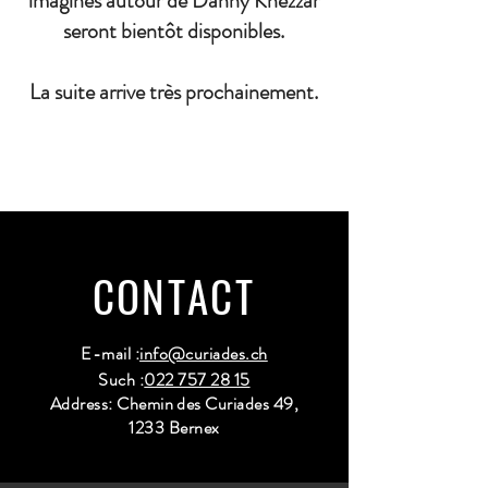
imaginés autour de Danny Khezzar
seront bientôt disponibles.
La suite arrive très prochainement.
CONTACT
E-mail :
info@curiades.ch
Such :
022 757 28 15
Address: Chemin des Curiades 49,
1233 Bernex