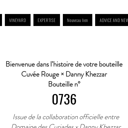
VINEYARD
EXPERTISE
Nouveau lien
ADVICE AND NE
4:30 p.m. to 6:30 p.m. | Wednesday: Closed | Saturday: 9 a.m. to 11:30 a.m. · C
Bienvenue dans l’histoire de votre bouteille
Cuvée Rouge × Danny Khezzar
Bouteille n°
0736
Issue de la collaboration officielle entre
Domaine des Curiades x Danny Khezzar