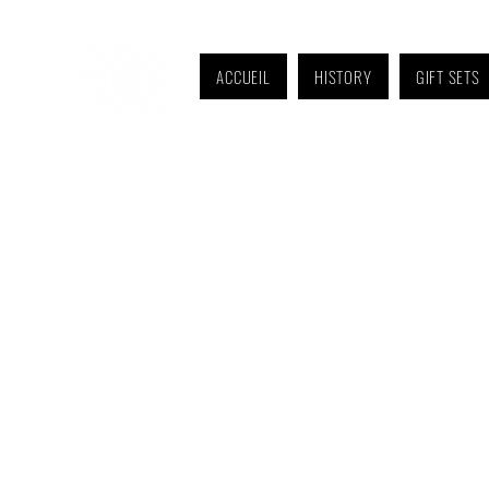
ACCUEIL
HISTORY
GIFT SETS
Monday to Friday: 9 a.m. to 11 a.m. and 