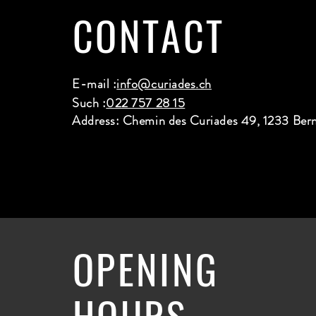
CONTACT
E-mail :
info@curiades.ch
Such :
022 757 28 15
Address: Chemin des Curiades 49, 1233 Ber
OPENING
HOURS