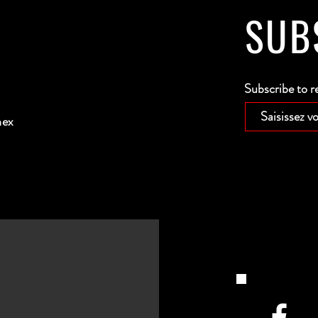
SUB
Subscribe to r
nex