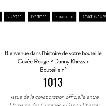
VINEYARD
EXPERTISE
Nouveau lien
ADVICE AND NE
4:30 p.m. to 6:30 p.m. | Wednesday: Closed | Saturday: 9 a.m. to 11:30 a.m. · C
Bienvenue dans l’histoire de votre bouteille
Cuvée Rouge × Danny Khezzar
Bouteille n°
1013
Issue de la collaboration officielle entre
Domaine des Curiades x Danny Khezzar