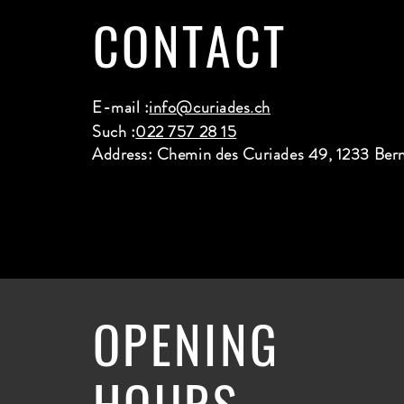
CONTACT
E-mail :
info@curiades.ch
Such :
022 757 28 15
Address: Chemin des Curiades 49, 1233 Ber
OPENING
HOURS