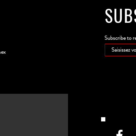
SUB
Subscribe to r
nex