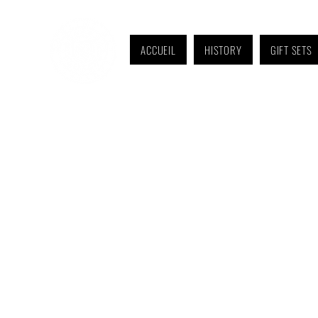
ACCUEIL
HISTORY
GIFT SETS
Monday to Friday: 9 a.m. to 11 a.m. and 