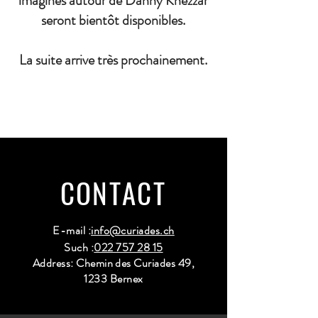
imaginés autour de Danny Khezzar
seront bientôt disponibles.
La suite arrive très prochainement.
CONTACT
E-mail :
info@curiades.ch
Such :
022 757 28 15
Address: Chemin des Curiades 49,
1233 Bernex