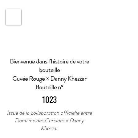
ℹ️ Horaire · Lundi au Vendredi : 9h à 11h et 16h30 à
18h30 | Mercredi : Fermé | Samedi : 9h à 11h30 ·
Bienvenue dans l’histoire de votre
bouteille
Cuvée Rouge × Danny Khezzar
Bouteille n°
1023
Issue de la collaboration officielle entre
Domaine des Curiades x Danny
Khezzar