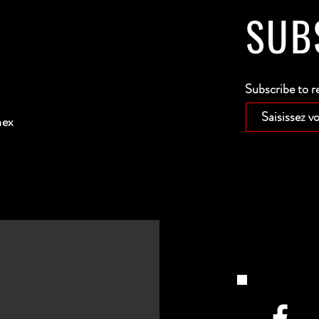
SUB
Subscribe to r
nex