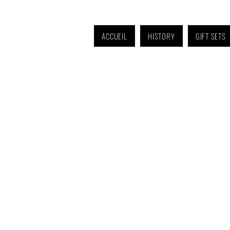
ACCUEIL
HISTORY
GIFT SETS
Monday to Friday: 9 a.m. to 11 a.m. and 