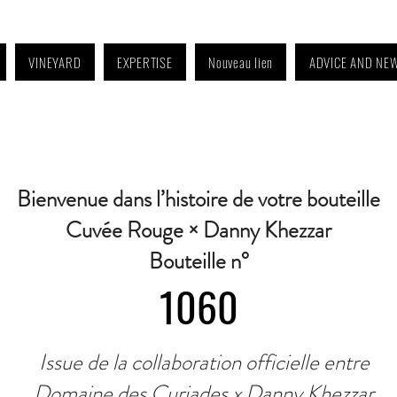
VINEYARD
EXPERTISE
Nouveau lien
ADVICE AND NE
4:30 p.m. to 6:30 p.m. | Wednesday: Closed | Saturday: 9 a.m. to 11:30 a.m. · C
Bienvenue dans l’histoire de votre bouteille
Cuvée Rouge × Danny Khezzar
Bouteille n°
1060
Issue de la collaboration officielle entre
Domaine des Curiades x Danny Khezzar