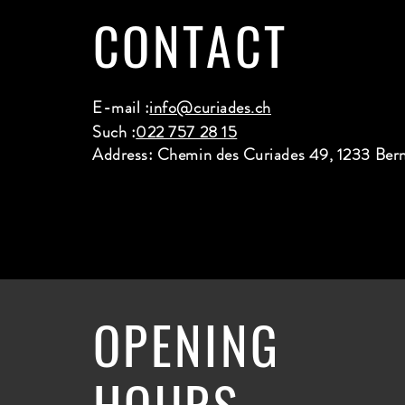
CONTACT
E-mail :
info@curiades.ch
Such :
022 757 28 15
Address: Chemin des Curiades 49, 1233 Ber
OPENING
HOURS