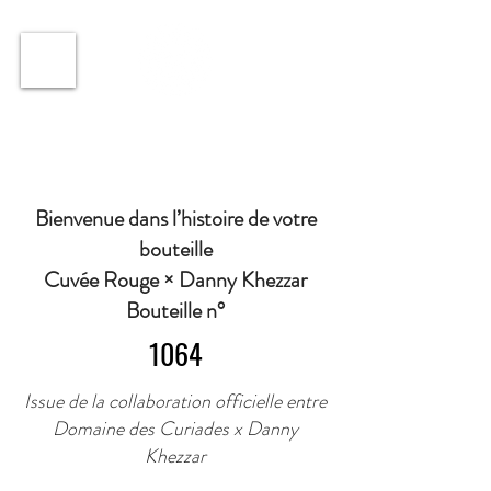
ℹ️ Horaire · Lundi au Vendredi : 9h à 11h et 16h30 à
18h30 | Mercredi : Fermé | Samedi : 9h à 11h30 ·
Bienvenue dans l’histoire de votre
bouteille
Cuvée Rouge × Danny Khezzar
Bouteille n°
1064
Issue de la collaboration officielle entre
Domaine des Curiades x Danny
Khezzar