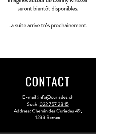
imaginés autour de Danny Khezzar
seront bientôt disponibles.
La suite arrive très prochainement.
CONTACT
E-mail :
info@curiades.ch
Such :
022 757 28 15
Address: Chemin des Curiades 49,
1233 Bernex