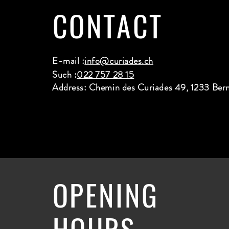
CONTACT
E-mail :
info@curiades.ch
Such :
022 757 28 15
Address: Chemin des Curiades 49, 1233 Ber
OPENING
HOURS