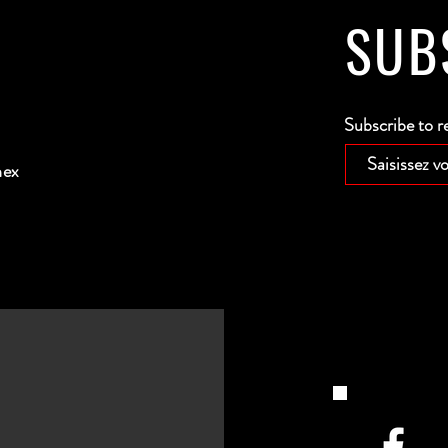
SUB
Subscribe to r
nex