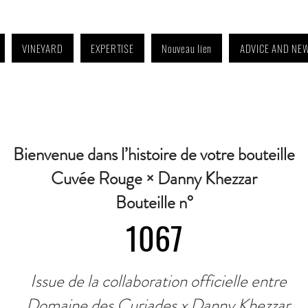
VINEYARD
EXPERTISE
Nouveau lien
ADVICE AND NE
4:30 p.m. to 6:30 p.m. | Wednesday: Closed | Saturday: 9 a.m. to 11:30 a.m. · C
Bienvenue dans l’histoire de votre bouteille
Cuvée Rouge × Danny Khezzar
Bouteille n°
1067
Issue de la collaboration officielle entre
Domaine des Curiades x Danny Khezzar