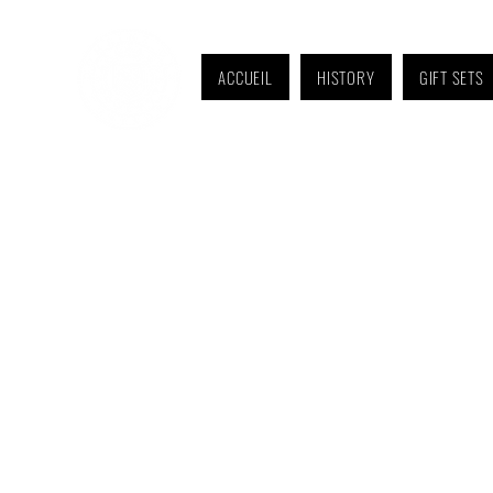
ACCUEIL
HISTORY
GIFT SETS
Monday to Friday: 9 a.m. to 11 a.m. and 