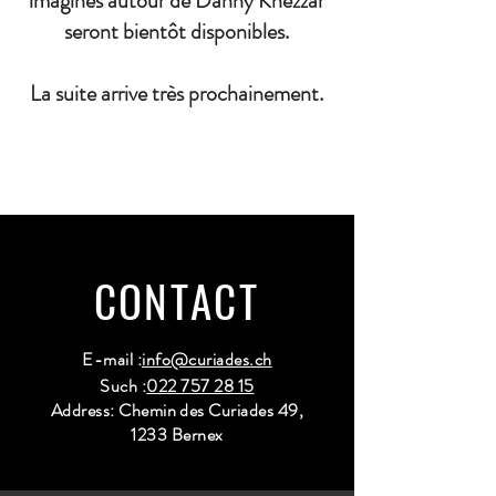
imaginés autour de Danny Khezzar
seront bientôt disponibles.
La suite arrive très prochainement.
CONTACT
E-mail :
info@curiades.ch
Such :
022 757 28 15
Address: Chemin des Curiades 49,
1233 Bernex