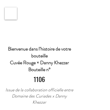
ℹ️ Horaire · Lundi au Vendredi : 9h à 11h et 16h30 à
18h30 | Mercredi : Fermé | Samedi : 9h à 11h30 ·
Bienvenue dans l’histoire de votre
bouteille
Cuvée Rouge × Danny Khezzar
Bouteille n°
1106
Issue de la collaboration officielle entre
Domaine des Curiades x Danny
Khezzar