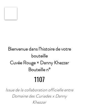
ℹ️ Horaire · Lundi au Vendredi : 9h à 11h et 16h30 à
18h30 | Mercredi : Fermé | Samedi : 9h à 11h30 ·
Bienvenue dans l’histoire de votre
bouteille
Cuvée Rouge × Danny Khezzar
Bouteille n°
1107
Issue de la collaboration officielle entre
Domaine des Curiades x Danny
Khezzar