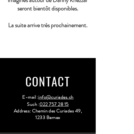
imaginés autour de Danny Khezzar
seront bientôt disponibles.
La suite arrive très prochainement.
CONTACT
E-mail :
info@curiades.ch
Such :
022 757 28 15
Address: Chemin des Curiades 49,
1233 Bernex