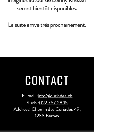
imaginés autour de Danny Khezzar
seront bientôt disponibles.
La suite arrive très prochainement.
CONTACT
E-mail :
info@curiades.ch
Such :
022 757 28 15
Address: Chemin des Curiades 49,
1233 Bernex