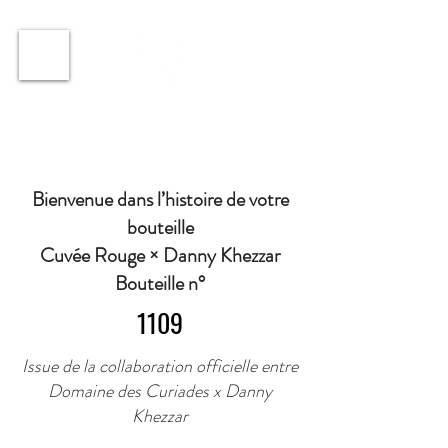
ℹ️ Horaire · Lundi au Vendredi : 9h à 11h et 16h30 à
18h30 | Mercredi : Fermé | Samedi : 9h à 11h30 ·
Bienvenue dans l’histoire de votre
bouteille
Cuvée Rouge × Danny Khezzar
Bouteille n°
1109
Issue de la collaboration officielle entre
Domaine des Curiades x Danny
Khezzar