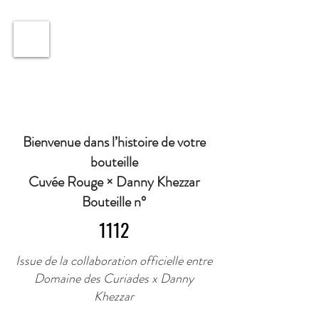
ℹ️ Horaire · Lundi au Vendredi : 9h à 11h et 16h30 à
18h30 | Mercredi : Fermé | Samedi : 9h à 11h30 ·
Bienvenue dans l’histoire de votre
bouteille
Cuvée Rouge × Danny Khezzar
Bouteille n°
1112
Issue de la collaboration officielle entre
Domaine des Curiades x Danny
Khezzar