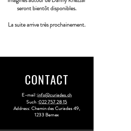
imaginés autour de Danny Khezzar
seront bientôt disponibles.
La suite arrive très prochainement.
CONTACT
E-mail :
info@curiades.ch
Such :
022 757 28 15
Address: Chemin des Curiades 49,
1233 Bernex