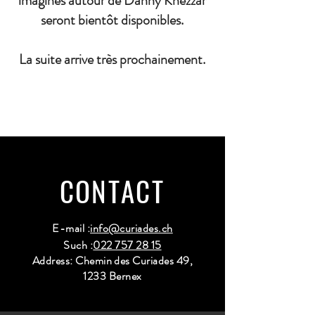
imaginés autour de Danny Khezzar
seront bientôt disponibles.
La suite arrive très prochainement.
CONTACT
E-mail :
info@curiades.ch
Such :
022 757 28 15
Address: Chemin des Curiades 49,
1233 Bernex