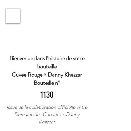
ℹ️ Horaire · Lundi au Vendredi : 9h à 11h et 16h30 à
18h30 | Mercredi : Fermé | Samedi : 9h à 11h30 ·
Bienvenue dans l’histoire de votre
bouteille
Cuvée Rouge × Danny Khezzar
Bouteille n°
1130
Issue de la collaboration officielle entre
Domaine des Curiades x Danny
Khezzar