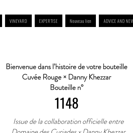
VINEYARD
EXPERTISE
Nouveau lien
ADVICE AND NE
4:30 p.m. to 6:30 p.m. | Wednesday: Closed | Saturday: 9 a.m. to 11:30 a.m. · C
Bienvenue dans l’histoire de votre bouteille
Cuvée Rouge × Danny Khezzar
Bouteille n°
1148
Issue de la collaboration officielle entre
Domaine des Curiades x Danny Khezzar