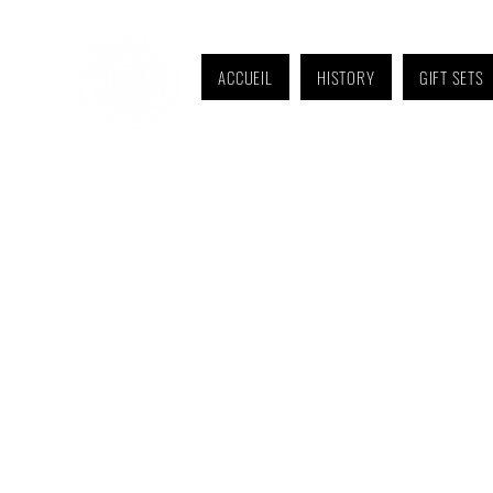
ACCUEIL
HISTORY
GIFT SETS
Monday to Friday: 9 a.m. to 11 a.m. and 