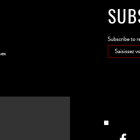
SUB
Subscribe to r
nex