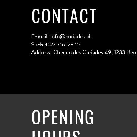
CONTACT
E-mail :
info@curiades.ch
Such :
022 757 28 15
Address: Chemin des Curiades 49, 1233 Ber
OPENING
HOURS