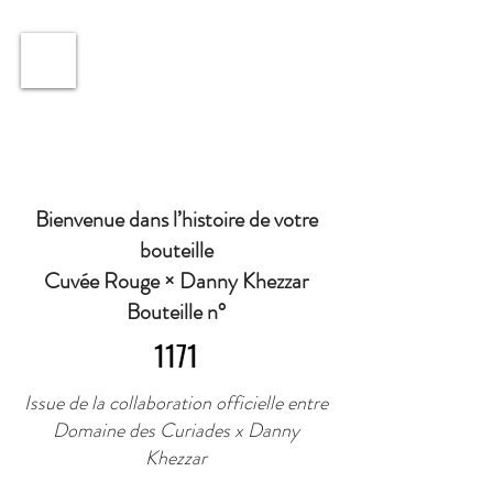
ℹ️ Horaire · Lundi au Vendredi : 9h à 11h et 16h30 à
18h30 | Mercredi : Fermé | Samedi : 9h à 11h30 ·
Bienvenue dans l’histoire de votre
bouteille
Cuvée Rouge × Danny Khezzar
Bouteille n°
1171
Issue de la collaboration officielle entre
Domaine des Curiades x Danny
Khezzar