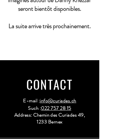
imaginés autour de Danny Khezzar
seront bientôt disponibles.
La suite arrive très prochainement.
CONTACT
E-mail :
info@curiades.ch
Such :
022 757 28 15
Address: Chemin des Curiades 49,
1233 Bernex