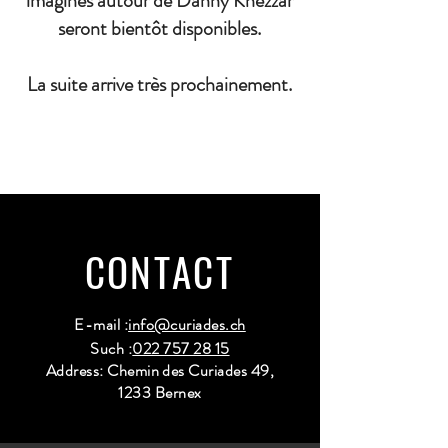
imaginés autour de Danny Khezzar
seront bientôt disponibles.
La suite arrive très prochainement.
CONTACT
E-mail :
info@curiades.ch
Such :
022 757 28 15
Address: Chemin des Curiades 49,
1233 Bernex