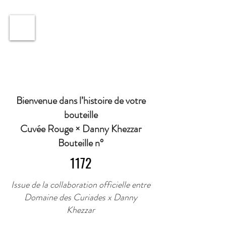
ℹ️ Horaire · Lundi au Vendredi : 9h à 11h et 16h30 à
18h30 | Mercredi : Fermé | Samedi : 9h à 11h30 ·
Bienvenue dans l’histoire de votre
bouteille
Cuvée Rouge × Danny Khezzar
Bouteille n°
1172
Issue de la collaboration officielle entre
Domaine des Curiades x Danny
Khezzar