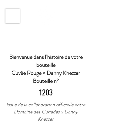
ℹ️ Horaire · Lundi au Vendredi : 9h à 11h et 16h30 à
18h30 | Mercredi : Fermé | Samedi : 9h à 11h30 ·
Bienvenue dans l’histoire de votre
bouteille
Cuvée Rouge × Danny Khezzar
Bouteille n°
1203
Issue de la collaboration officielle entre
Domaine des Curiades x Danny
Khezzar