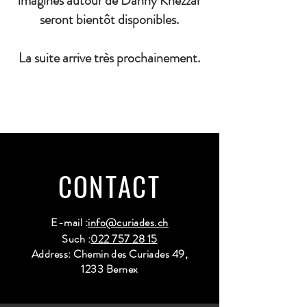
imaginés autour de Danny Khezzar
seront bientôt disponibles.
La suite arrive très prochainement.
CONTACT
E-mail :
info@curiades.ch
Such :
022 757 28 15
Address: Chemin des Curiades 49,
1233 Bernex