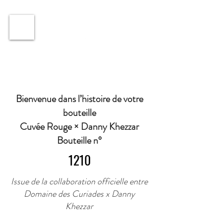
ℹ️ Horaire · Lundi au Vendredi : 9h à 11h et 16h30 à
18h30 | Mercredi : Fermé | Samedi : 9h à 11h30 ·
Bienvenue dans l’histoire de votre
bouteille
Cuvée Rouge × Danny Khezzar
Bouteille n°
1210
Issue de la collaboration officielle entre
Domaine des Curiades x Danny
Khezzar