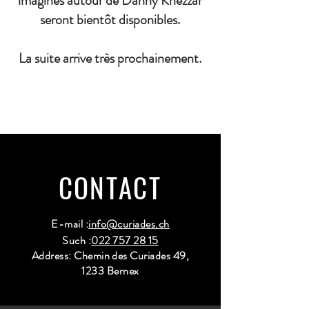
imaginés autour de Danny Khezzar
seront bientôt disponibles.
La suite arrive très prochainement.
CONTACT
E-mail :
info@curiades.ch
Such :
022 757 28 15
Address: Chemin des Curiades 49,
1233 Bernex