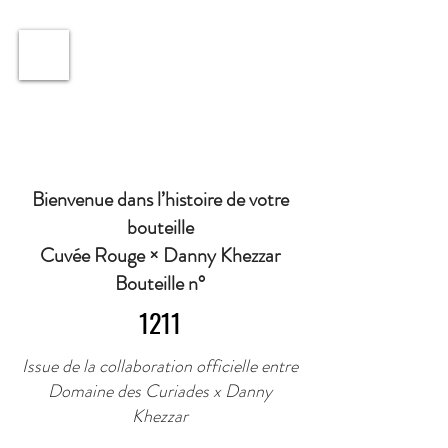
ℹ️ Horaire · Lundi au Vendredi : 9h à 11h et 16h30 à
18h30 | Mercredi : Fermé | Samedi : 9h à 11h30 ·
Bienvenue dans l’histoire de votre
bouteille
Cuvée Rouge × Danny Khezzar
Bouteille n°
1211
Issue de la collaboration officielle entre
Domaine des Curiades x Danny
Khezzar