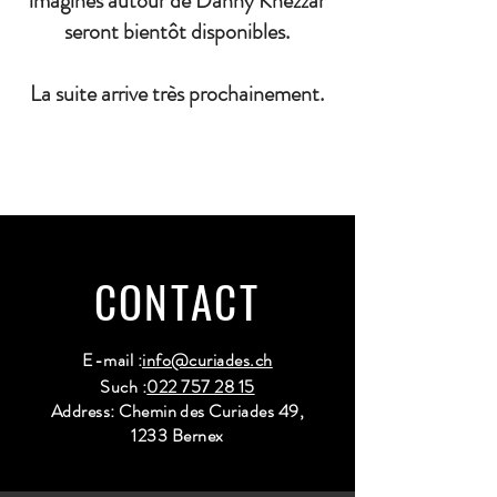
imaginés autour de Danny Khezzar
seront bientôt disponibles.
La suite arrive très prochainement.
CONTACT
E-mail :
info@curiades.ch
Such :
022 757 28 15
Address: Chemin des Curiades 49,
1233 Bernex