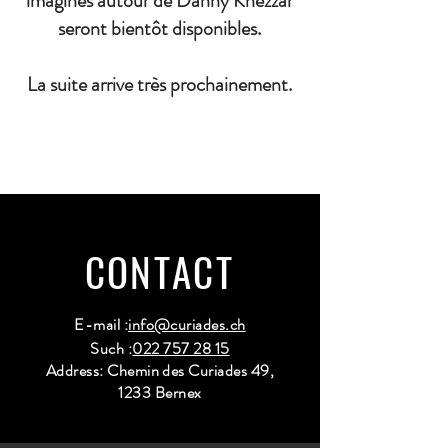
imaginés autour de Danny Khezzar
seront bientôt disponibles.
La suite arrive très prochainement.
CONTACT
E-mail :
info@curiades.ch
Such :
022 757 28 15
Address: Chemin des Curiades 49,
1233 Bernex