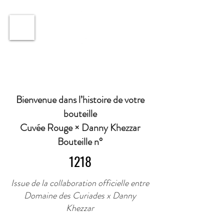
ℹ️ Horaire · Lundi au Vendredi : 9h à 11h et 16h30 à
18h30 | Mercredi : Fermé | Samedi : 9h à 11h30 ·
Bienvenue dans l’histoire de votre
bouteille
Cuvée Rouge × Danny Khezzar
Bouteille n°
1218
Issue de la collaboration officielle entre
Domaine des Curiades x Danny
Khezzar