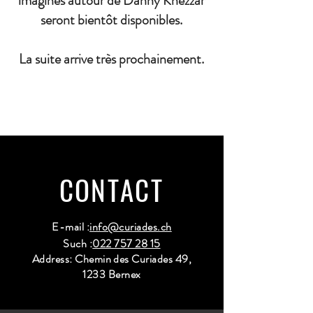
imaginés autour de Danny Khezzar
seront bientôt disponibles.
La suite arrive très prochainement.
CONTACT
E-mail :
info@curiades.ch
Such :
022 757 28 15
Address: Chemin des Curiades 49,
1233 Bernex