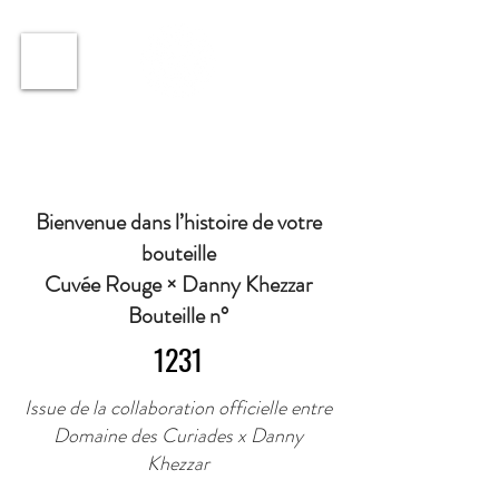
ℹ️ Horaire · Lundi au Vendredi : 9h à 11h et 16h30 à
18h30 | Mercredi : Fermé | Samedi : 9h à 11h30 ·
Bienvenue dans l’histoire de votre
bouteille
Cuvée Rouge × Danny Khezzar
Bouteille n°
1231
Issue de la collaboration officielle entre
Domaine des Curiades x Danny
Khezzar