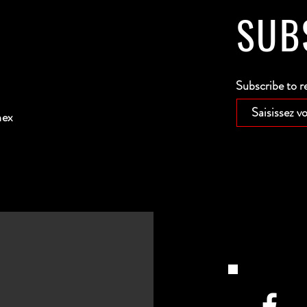
SUB
Subscribe to r
nex