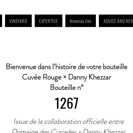
VINEYARD
EXPERTISE
Nouveau lien
ADVICE AND NE
4:30 p.m. to 6:30 p.m. | Wednesday: Closed | Saturday: 9 a.m. to 11:30 a.m. · C
Bienvenue dans l’histoire de votre bouteille
Cuvée Rouge × Danny Khezzar
Bouteille n°
1267
Issue de la collaboration officielle entre
Domaine des Curiades x Danny Khezzar