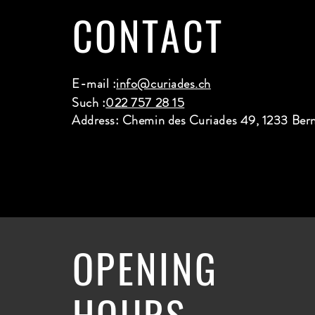
CONTACT
E-mail :
info@curiades.ch
Such :
022 757 28 15
Address: Chemin des Curiades 49, 1233 Ber
OPENING
HOURS