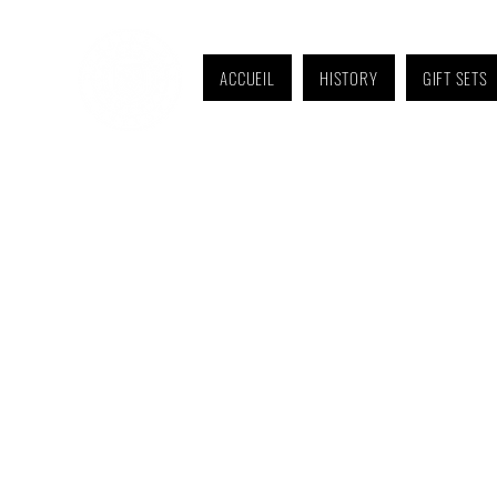
ACCUEIL
HISTORY
GIFT SETS
Monday to Friday: 9 a.m. to 11 a.m. and 