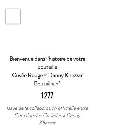
ℹ️ Horaire · Lundi au Vendredi : 9h à 11h et 16h30 à
18h30 | Mercredi : Fermé | Samedi : 9h à 11h30 ·
Bienvenue dans l’histoire de votre
bouteille
Cuvée Rouge × Danny Khezzar
Bouteille n°
1277
Issue de la collaboration officielle entre
Domaine des Curiades x Danny
Khezzar