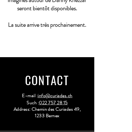
imaginés autour de Danny Khezzar
seront bientôt disponibles.
La suite arrive très prochainement.
CONTACT
E-mail :
info@curiades.ch
Such :
022 757 28 15
Address: Chemin des Curiades 49,
1233 Bernex