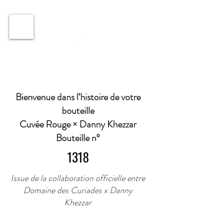
ℹ️ Horaire · Lundi au Vendredi : 9h à 11h et 16h30 à
18h30 | Mercredi : Fermé | Samedi : 9h à 11h30 ·
Bienvenue dans l’histoire de votre
bouteille
Cuvée Rouge × Danny Khezzar
Bouteille n°
1318
Issue de la collaboration officielle entre
Domaine des Curiades x Danny
Khezzar