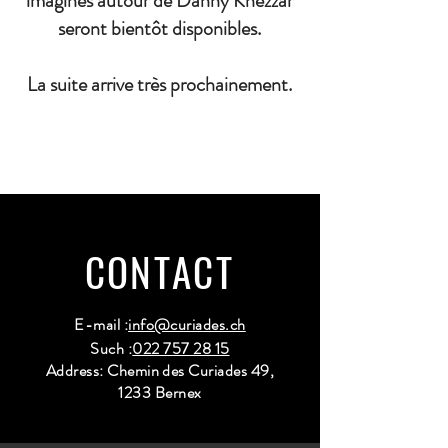
imaginés autour de Danny Khezzar
seront bientôt disponibles.
La suite arrive très prochainement.
CONTACT
E-mail :
info@curiades.ch
Such :
022 757 28 15
Address: Chemin des Curiades 49,
1233 Bernex