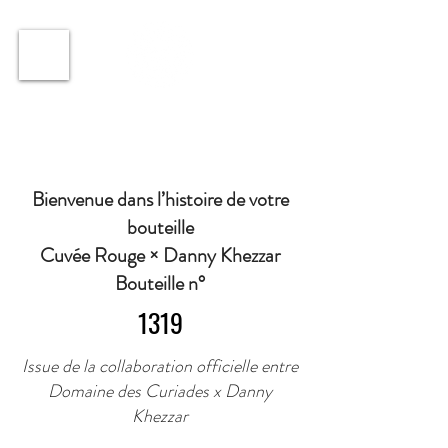
ℹ️ Horaire · Lundi au Vendredi : 9h à 11h et 16h30 à
18h30 | Mercredi : Fermé | Samedi : 9h à 11h30 ·
Bienvenue dans l’histoire de votre
bouteille
Cuvée Rouge × Danny Khezzar
Bouteille n°
1319
Issue de la collaboration officielle entre
Domaine des Curiades x Danny
Khezzar