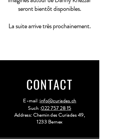
imaginés autour de Danny Khezzar
seront bientôt disponibles.
La suite arrive très prochainement.
CONTACT
E-mail :
info@curiades.ch
Such :
022 757 28 15
Address: Chemin des Curiades 49,
1233 Bernex