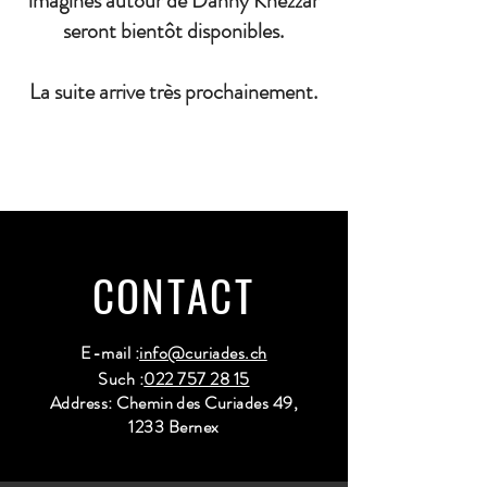
imaginés autour de Danny Khezzar
seront bientôt disponibles.
La suite arrive très prochainement.
CONTACT
E-mail :
info@curiades.ch
Such :
022 757 28 15
Address: Chemin des Curiades 49,
1233 Bernex