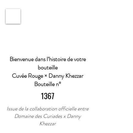
ℹ️ Horaire · Lundi au Vendredi : 9h à 11h et 16h30 à
18h30 | Mercredi : Fermé | Samedi : 9h à 11h30 ·
Bienvenue dans l’histoire de votre
bouteille
Cuvée Rouge × Danny Khezzar
Bouteille n°
1367
Issue de la collaboration officielle entre
Domaine des Curiades x Danny
Khezzar