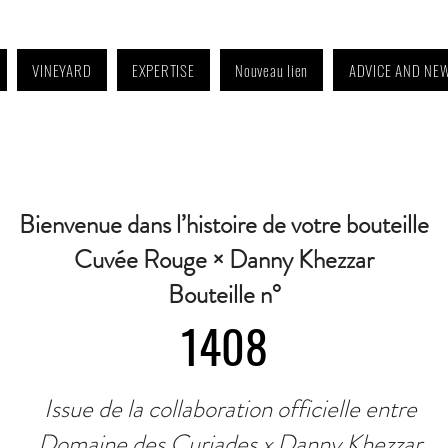
VINEYARD
EXPERTISE
Nouveau lien
ADVICE AND NE
4:30 p.m. to 6:30 p.m. | Wednesday: Closed | Saturday: 9 a.m. to 11:30 a.m. · C
Bienvenue dans l’histoire de votre bouteille
Cuvée Rouge × Danny Khezzar
Bouteille n°
1408
Issue de la collaboration officielle entre
Domaine des Curiades x Danny Khezzar