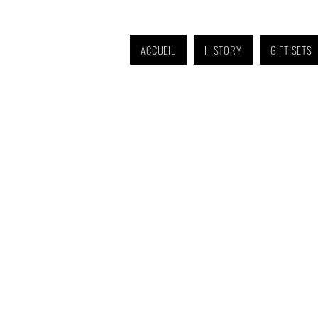
ACCUEIL
HISTORY
GIFT SETS
Monday to Friday: 9 a.m. to 11 a.m. and 