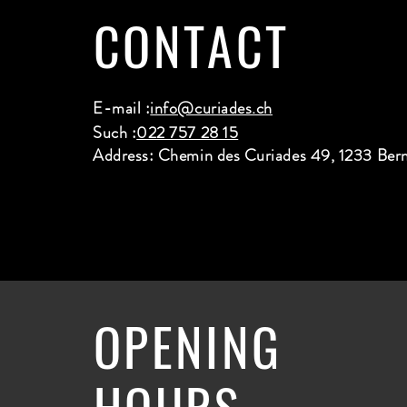
CONTACT
E-mail :
info@curiades.ch
Such :
022 757 28 15
Address: Chemin des Curiades 49, 1233 Ber
OPENING
HOURS