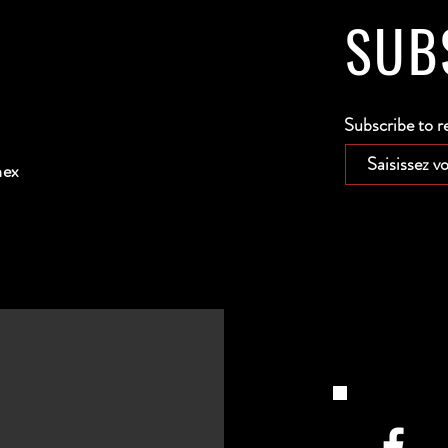
SUB
Subscribe to r
nex