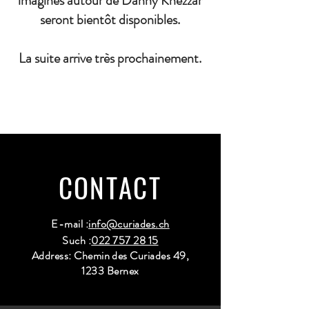
imaginés autour de Danny Khezzar
seront bientôt disponibles.
La suite arrive très prochainement.
CONTACT
E-mail :
info@curiades.ch
Such :
022 757 28 15
Address: Chemin des Curiades 49,
1233 Bernex