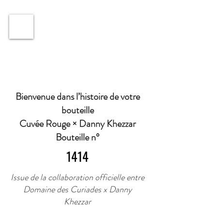
ℹ️ Horaire · Lundi au Vendredi : 9h à 11h et 16h30 à
18h30 | Mercredi : Fermé | Samedi : 9h à 11h30 ·
Bienvenue dans l’histoire de votre
bouteille
Cuvée Rouge × Danny Khezzar
Bouteille n°
1414
Issue de la collaboration officielle entre
Domaine des Curiades x Danny
Khezzar