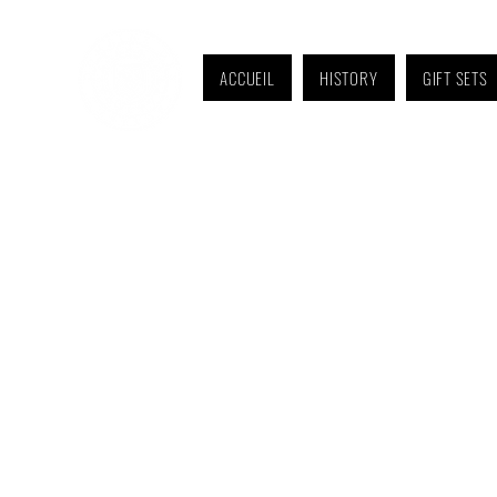
ACCUEIL
HISTORY
GIFT SETS
Monday to Friday: 9 a.m. to 11 a.m. and 