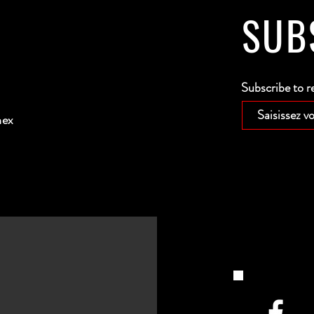
SUB
Subscribe to r
nex