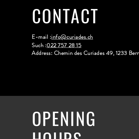
CONTACT
E-mail :
info@curiades.ch
Such :
022 757 28 15
Address: Chemin des Curiades 49, 1233 Ber
OPENING
HOURS