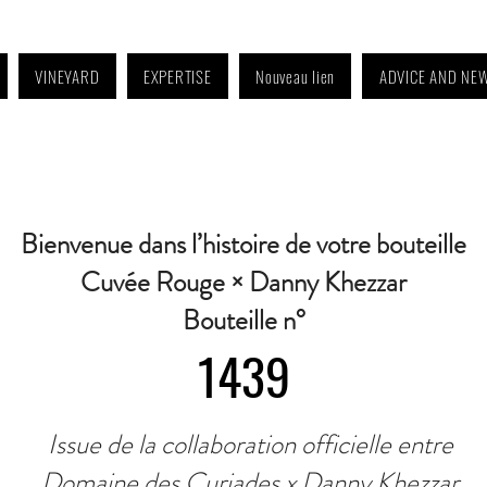
VINEYARD
EXPERTISE
Nouveau lien
ADVICE AND NE
4:30 p.m. to 6:30 p.m. | Wednesday: Closed | Saturday: 9 a.m. to 11:30 a.m. · C
Bienvenue dans l’histoire de votre bouteille
Cuvée Rouge × Danny Khezzar
Bouteille n°
1439
Issue de la collaboration officielle entre
Domaine des Curiades x Danny Khezzar