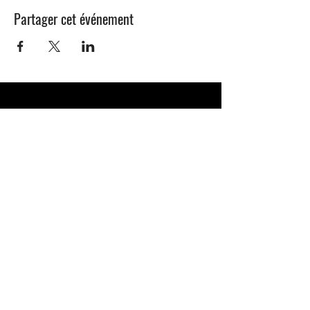
Partager cet événement
CONTACT
E-mail :
info@curiades.ch
Such :
022 757 28 15
Address: Chemin des Curiades 49,
1233 Bernex