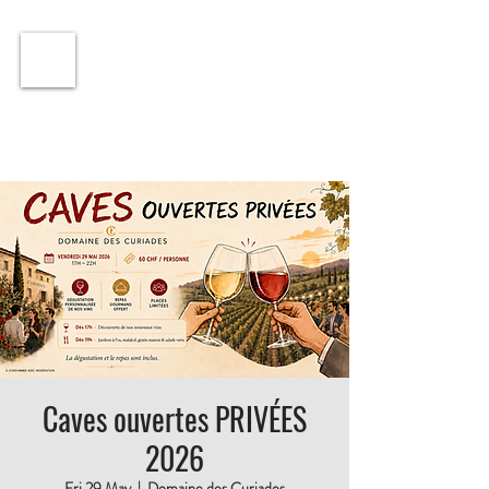
ℹ️ Horaire · Lundi au Vendredi : 9h à 11h et 16h30 à
18h30 | Mercredi : Fermé | Samedi : 9h à 11h30 ·
Caves ouvertes PRIVÉES
2026
Fri 29 May
  |  
Domaine des Curiades