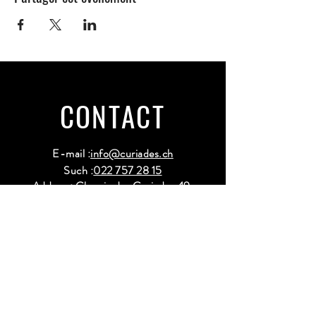
CONTACT
E-mail :
info@curiades.ch
Such :
022 757 28 15
Address: Chemin des Curiades 49,
1233 Bernex
OPENING