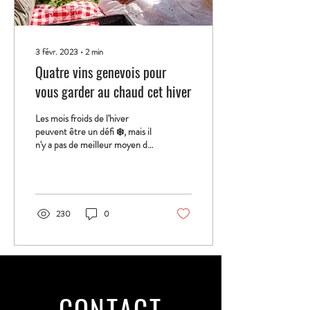
3 févr. 2023
∙
2
min
Quatre vins genevois pour
vous garder au chaud cet hiver
Les mois froids de l'hiver
peuvent être un défi ❄️, mais il
n'y a pas de meilleur moyen de
se réchauffer 🔥 qu'avec un
délicieux verre ...
230
0
CONTACT