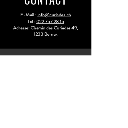
E-Mail :
info@curiades.ch
Tel :
022 757 28 15
Adresse: Chemin des Curiades 49,
1233 Bernex
HORAIRES
D'OUVERTURE
Lundi
: 9h à 11h et 16h30 à 18h30
Mardi
: 9h à 11h et 16h30 à 18h30
Mercredi
:
Fermé
Jeudi
:
9h à 11h et 16h30 à 18h30