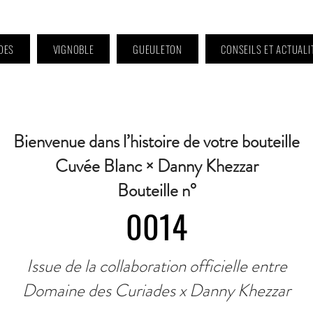
DES
VIGNOBLE
GUEULETON
CONSEILS ET ACTUALI
 9h à 11h et 16h30 à 18h30 | Mercredi : Fermé | Samedi : 9h à 11h30 · Contact 
Bienvenue dans l’histoire de votre bouteille
Cuvée Blanc × Danny Khezzar
Bouteille n°
0014
Issue de la collaboration officielle entre
Domaine des Curiades x Danny Khezzar