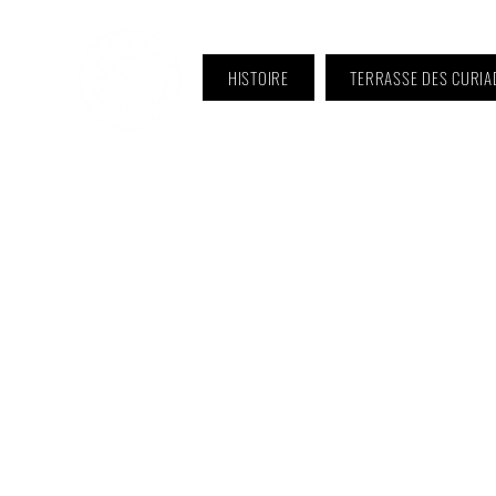
HISTOIRE
TERRASSE DES CURIA
ℹ️ Horaire · Lundi au Vendredi :