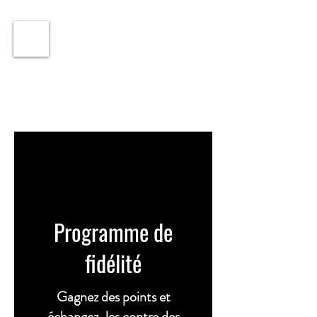
ℹ️ Horaire · Lundi au Vendredi : 9h à 11h et 16h30 à
18h30 | Mercredi : Fermé | Samedi : 9h à 11h30 ·
Programme de
fidélité
Gagnez des points et
échangez-les contre des