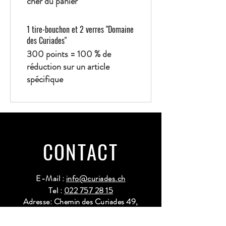
cher du panier
1 tire-bouchon et 2 verres "Domaine
des Curiades"
300 points = 100 % de
réduction sur un article
spécifique
CONTACT
E-Mail :
info@curiades.ch
Tel :
022 757 28 15
Adresse: Chemin des Curiades 49,
1233 Bernex