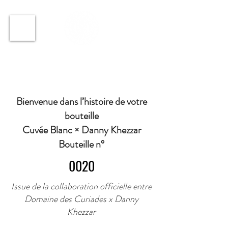
ℹ️ Horaire · Lundi au Vendredi : 9h à 11h et 16h30 à
18h30 | Mercredi : Fermé | Samedi : 9h à 11h30 ·
Bienvenue dans l’histoire de votre
bouteille
Cuvée Blanc × Danny Khezzar
Bouteille n°
0020
Issue de la collaboration officielle entre
Domaine des Curiades x Danny
Khezzar