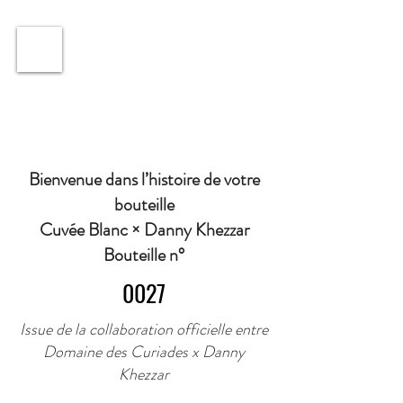
ℹ️ Horaire · Lundi au Vendredi : 9h à 11h et 16h30 à
18h30 | Mercredi : Fermé | Samedi : 9h à 11h30 ·
Bienvenue dans l’histoire de votre
bouteille
Cuvée Blanc × Danny Khezzar
Bouteille n°
0027
Issue de la collaboration officielle entre
Domaine des Curiades x Danny
Khezzar