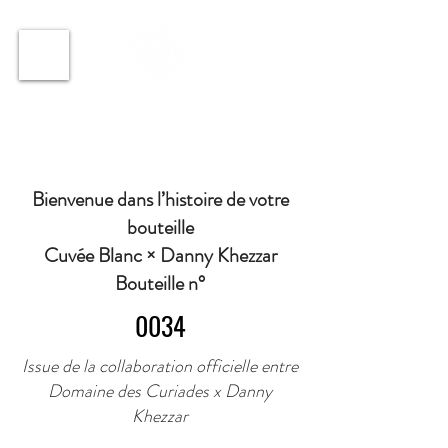
ℹ️ Horaire · Lundi au Vendredi : 9h à 11h et 16h30 à
18h30 | Mercredi : Fermé | Samedi : 9h à 11h30 ·
Bienvenue dans l’histoire de votre
bouteille
Cuvée Blanc × Danny Khezzar
Bouteille n°
0034
Issue de la collaboration officielle entre
Domaine des Curiades x Danny
Khezzar