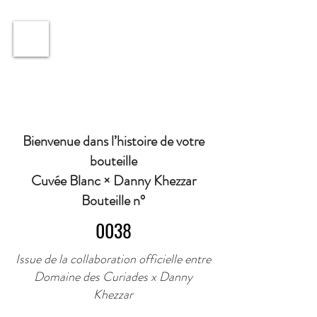
ℹ️ Horaire · Lundi au Vendredi : 9h à 11h et 16h30 à
18h30 | Mercredi : Fermé | Samedi : 9h à 11h30 ·
Bienvenue dans l’histoire de votre
bouteille
Cuvée Blanc × Danny Khezzar
Bouteille n°
0038
Issue de la collaboration officielle entre
Domaine des Curiades x Danny
Khezzar