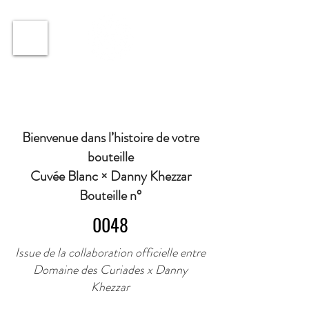
ℹ️ Horaire · Lundi au Vendredi : 9h à 11h et 16h30 à
18h30 | Mercredi : Fermé | Samedi : 9h à 11h30 ·
Bienvenue dans l’histoire de votre
bouteille
Cuvée Blanc × Danny Khezzar
Bouteille n°
0048
Issue de la collaboration officielle entre
Domaine des Curiades x Danny
Khezzar