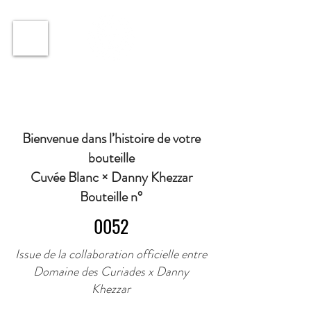
ℹ️ Horaire · Lundi au Vendredi : 9h à 11h et 16h30 à
18h30 | Mercredi : Fermé | Samedi : 9h à 11h30 ·
Bienvenue dans l’histoire de votre
bouteille
Cuvée Blanc × Danny Khezzar
Bouteille n°
0052
Issue de la collaboration officielle entre
Domaine des Curiades x Danny
Khezzar