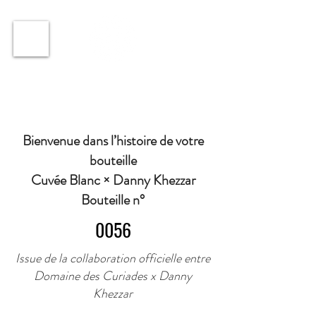
ℹ️ Horaire · Lundi au Vendredi : 9h à 11h et 16h30 à
18h30 | Mercredi : Fermé | Samedi : 9h à 11h30 ·
Bienvenue dans l’histoire de votre
bouteille
Cuvée Blanc × Danny Khezzar
Bouteille n°
0056
Issue de la collaboration officielle entre
Domaine des Curiades x Danny
Khezzar