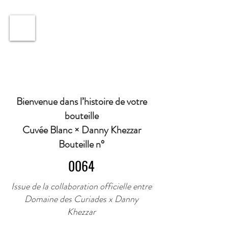
ℹ️ Horaire · Lundi au Vendredi : 9h à 11h et 16h30 à
18h30 | Mercredi : Fermé | Samedi : 9h à 11h30 ·
Bienvenue dans l’histoire de votre
bouteille
Cuvée Blanc × Danny Khezzar
Bouteille n°
0064
Issue de la collaboration officielle entre
Domaine des Curiades x Danny
Khezzar