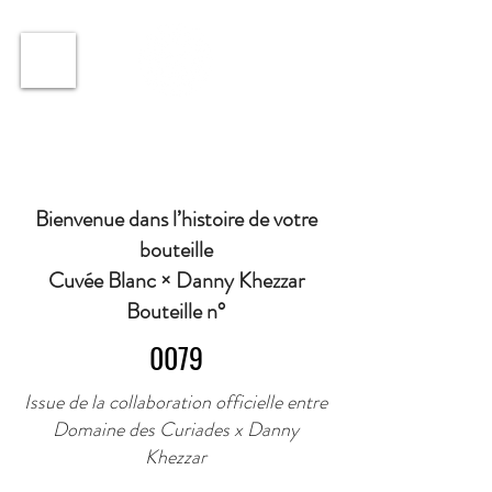
ℹ️ Horaire · Lundi au Vendredi : 9h à 11h et 16h30 à
18h30 | Mercredi : Fermé | Samedi : 9h à 11h30 ·
Bienvenue dans l’histoire de votre
bouteille
Cuvée Blanc × Danny Khezzar
Bouteille n°
0079
Issue de la collaboration officielle entre
Domaine des Curiades x Danny
Khezzar